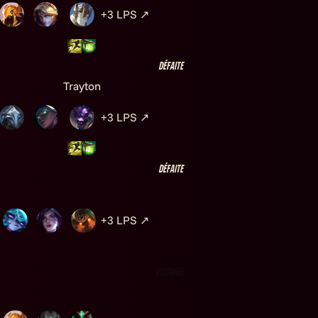
+3
LPS
↗
Défaite
Trayton
+3
LPS
↗
Défaite
+3
LPS
↗
Victoire