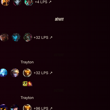
+4
LPS
↗
Défaite
+32
LPS
↗
Victoire
Trayton
+32
LPS
↗
Victoire
Trayton
+96
LPS
↗