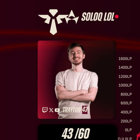
43
Trayton
classement soloqlol
43
/60