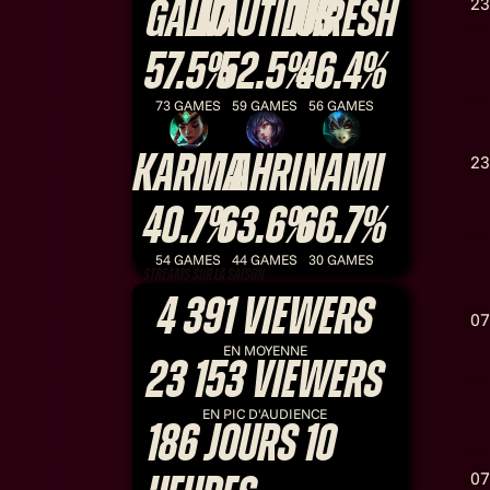
23
Galio
Nautilus
Thresh
57.5%
52.5%
46.4%
73 GAMES
59 GAMES
56 GAMES
Karma
Ahri
Nami
23
40.7%
63.6%
66.7%
54 GAMES
44 GAMES
30 GAMES
Streams sur la saison
4 391
viewers
07
EN MOYENNE
23 153
viewers
EN PIC D'AUDIENCE
186
jours
10
07