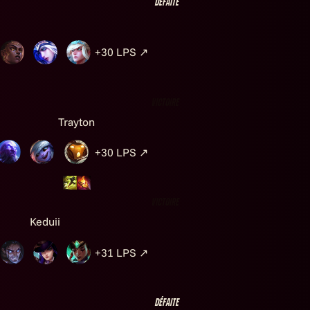
Défaite
+30
LPS
↗
Victoire
Trayton
+30
LPS
↗
Victoire
Keduii
+31
LPS
↗
Défaite