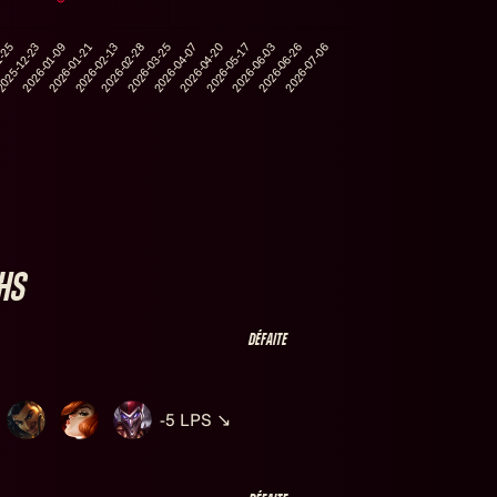
hs
Défaite
-5
LPS
↘