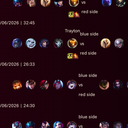
vs
red side
/06/2026 | 32:45
Trayton
blue side
vs
red side
/06/2026 | 26:33
blue side
vs
red side
/06/2026 | 24:30
blue side
vs