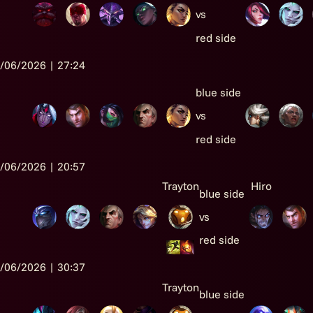
vs
red side
/06/2026 | 27:24
blue side
vs
red side
/06/2026 | 20:57
Trayton
Hiro
blue side
vs
red side
/06/2026 | 30:37
Trayton
blue side