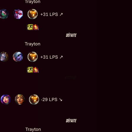
Trayton
+31
LPS
↗
Défaite
Trayton
+31
LPS
↗
Victoire
-29
LPS
↘
Défaite
Trayton