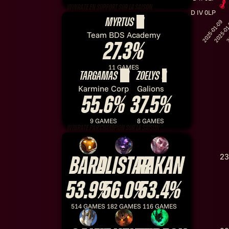
winrate en support sur la saison
13
Myrtus
Team BDS Academy
27.3
%
11 GAMES
39
2
Targamas
Zoelys
Karmine Corp
Galions
55.6
%
37.5
%
9 GAMES
8 GAMES
winrate par champion sur la saison
23
Bard
Alistar
Rakan
53.9%
56.0%
53.4%
514 GAMES
182 GAMES
116 GAMES