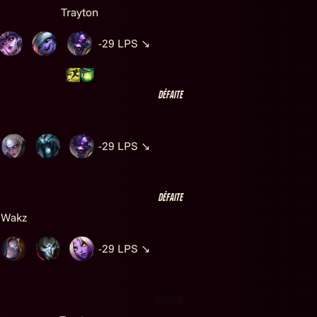
Trayton
-29
LPS
↘
Défaite
-29
LPS
↘
Défaite
Wakz
-29
LPS
↘
Victoire