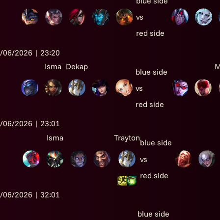
blue side
vs
red side
/06/2026 | 23:20
Isma
Dekap
M
blue side
vs
red side
/06/2026 | 23:01
Isma
Trayton
blue side
vs
red side
/06/2026 | 32:01
blue side