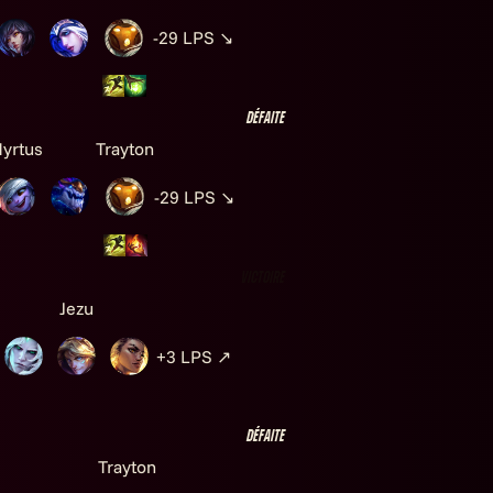
-29
LPS
↘
Défaite
yrtus
Trayton
-29
LPS
↘
Victoire
Jezu
+3
LPS
↗
Défaite
Trayton