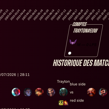
comptes
TraYtoN
#EUW
M — 0 LPS
Historique des matc
/07/2026 | 28:11
Trayton
blue side
vs
red side