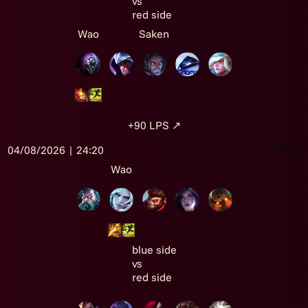
vs
red side
Wao
Saken
+90
LPS
↗
04/08/2026 | 24:20
Victoire
Wao
blue side
vs
red side