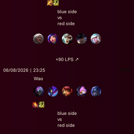
blue side
vs
red side
+90
LPS
↗
06/08/2026 | 23:25
Victoire
Wao
blue side
vs
red side