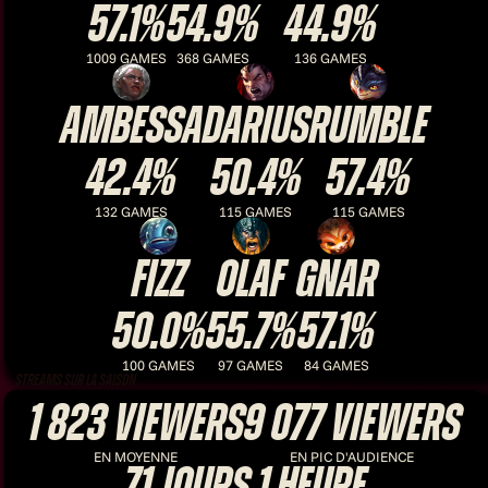
57.1%
54.9%
44.9%
1009 GAMES
368 GAMES
136 GAMES
Ambessa
Darius
Rumble
42.4%
50.4%
57.4%
132 GAMES
115 GAMES
115 GAMES
Fizz
Olaf
Gnar
50.0%
55.7%
57.1%
100 GAMES
97 GAMES
84 GAMES
Streams sur la saison
1 823
viewers
9 077
viewers
EN MOYENNE
EN PIC D'AUDIENCE
71
jours
1
heure