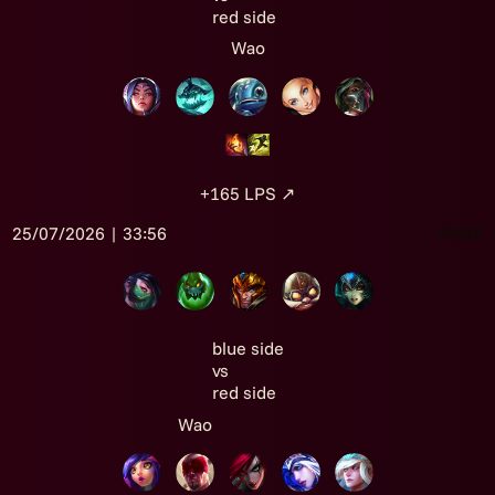
red side
Wao
+165
LPS
↗
25/07/2026 | 33:56
Victoire
blue side
vs
red side
Wao