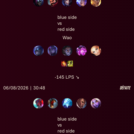
blue side
vs
red side
Wao
-145
LPS
↘
06/08/2026 | 30:48
Défaite
blue side
vs
red side