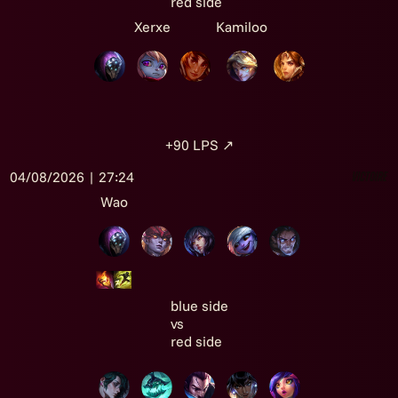
red side
Xerxe
Kamiloo
+90
LPS
↗
04/08/2026 | 27:24
Victoire
Wao
blue side
vs
red side