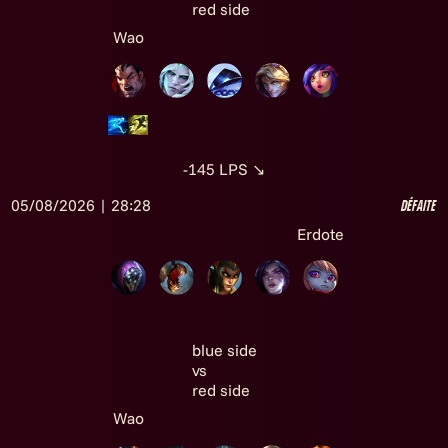
red side
Wao
-145
LPS
↘
05/08/2026 | 28:28
Défaite
Erdote
blue side
vs
red side
Wao