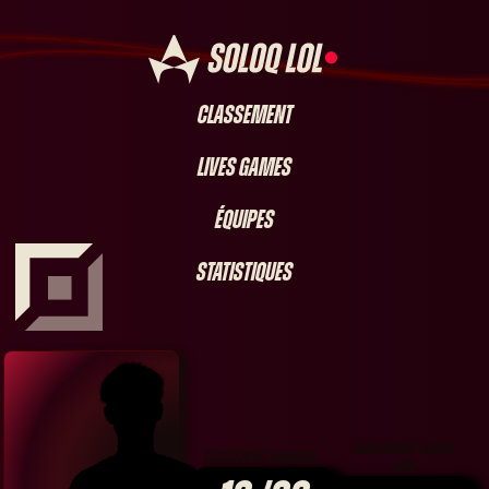
Classement
Lives games
Équipes
Statistiques
classement global
classement soloqlol
euw