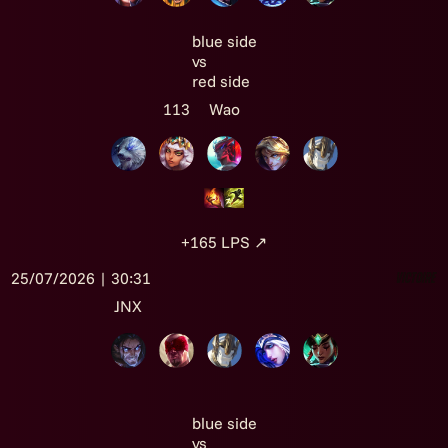
blue side
vs
red side
113
Wao
+165
LPS
↗
25/07/2026 | 30:31
Victoire
JNX
blue side
vs