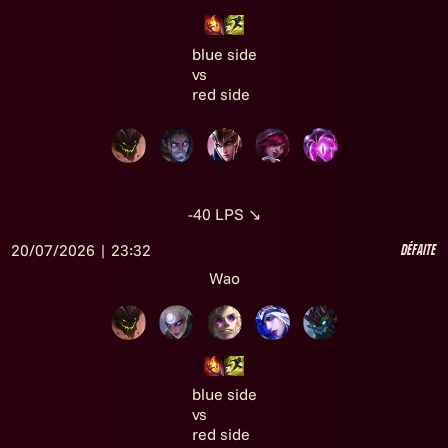
blue side
vs
red side
-40
LPS
↘
20/07/2026 | 23:32
Défaite
Wao
blue side
vs
red side