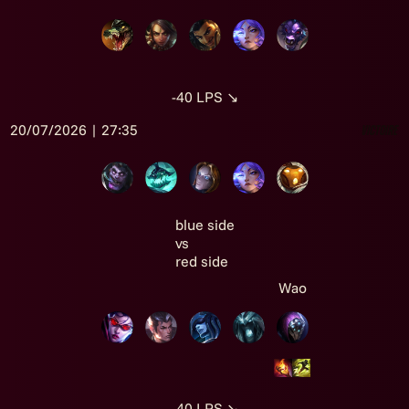
-40
LPS
↘
20/07/2026 | 27:35
Victoire
blue side
vs
red side
Wao
-40
LPS
↘