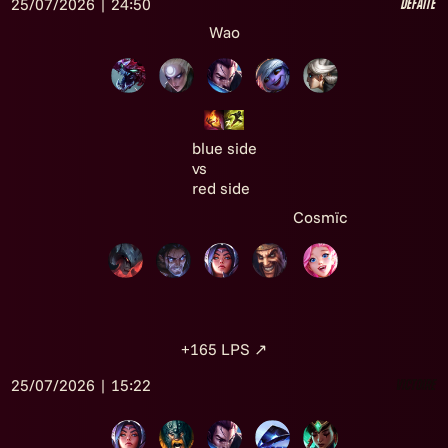
25/07/2026 | 24:50
Défaite
Wao
blue side
vs
red side
Cosmïc
+165
LPS
↗
25/07/2026 | 15:22
Victoire