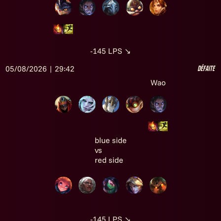
-145
LPS
↘
05/08/2026 | 29:42
Défaite
Wao
blue side
vs
red side
-145
LPS
↘