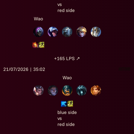
vs
red side
Wao
+165
LPS
↗
21/07/2026 | 35:02
Victoire
Wao
blue side
vs
red side