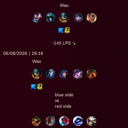
Wao
-145
LPS
↘
06/08/2026 | 26:16
Victoire
Wao
blue side
vs
red side