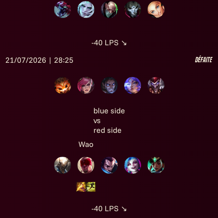
-40
LPS
↘
21/07/2026 | 28:25
Défaite
blue side
vs
red side
Wao
-40
LPS
↘