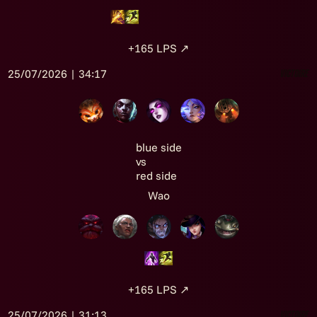
+165
LPS
↗
25/07/2026 | 34:17
Victoire
blue side
vs
red side
Wao
+165
LPS
↗
25/07/2026 | 31:13
Victoire