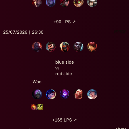
+90
LPS
↗
25/07/2026 | 26:30
Victoire
blue side
vs
red side
Wao
+165
LPS
↗