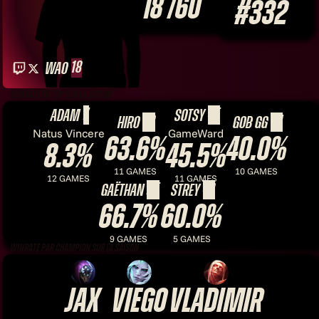
18
/60
#
332
18
Wao
winrate en top sur la saison
7
45
Adam
Sotsy
30
34
Hiro
Gob GG
Natus Vincere
GameWard
63.6
%
40.0
%
8.3
%
45.5
%
11 GAMES
10 GAMES
12 GAMES
11 GAMES
25
42
Gaëthan
Strey
66.7
%
60.0
%
9 GAMES
5 GAMES
winrate par champion sur la saison
Jax
Viego
Vladimir